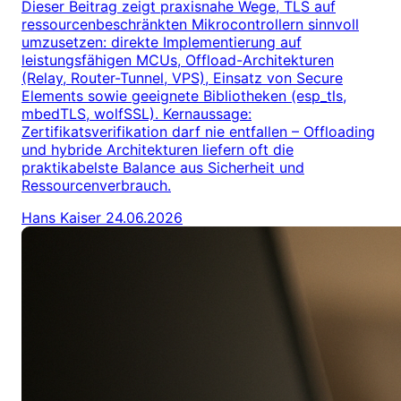
Dieser Beitrag zeigt praxisnahe Wege, TLS auf
ressourcenbeschränkten Mikrocontrollern sinnvoll
umzusetzen: direkte Implementierung auf
leistungsfähigen MCUs, Offload-Architekturen
(Relay, Router-Tunnel, VPS), Einsatz von Secure
Elements sowie geeignete Bibliotheken (esp_tls,
mbedTLS, wolfSSL). Kernaussage:
Zertifikatsverifikation darf nie entfallen – Offloading
und hybride Architekturen liefern oft die
praktikabelste Balance aus Sicherheit und
Ressourcenverbrauch.
Hans Kaiser
24.06.2026