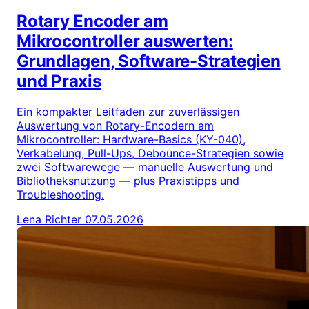
Rotary Encoder am
Mikrocontroller auswerten:
Grundlagen, Software-Strategien
und Praxis
Ein kompakter Leitfaden zur zuverlässigen
Auswertung von Rotary-Encodern am
Mikrocontroller: Hardware-Basics (KY-040),
Verkabelung, Pull-Ups, Debounce-Strategien sowie
zwei Softwarewege — manuelle Auswertung und
Bibliotheksnutzung — plus Praxistipps und
Troubleshooting.
Lena Richter
07.05.2026