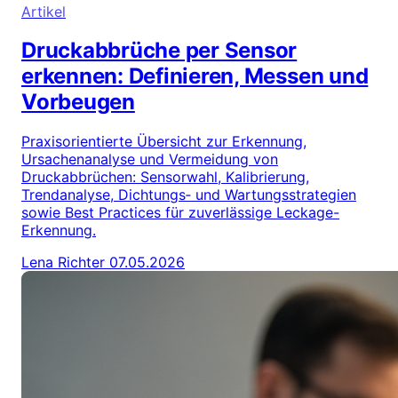
Artikel
Druckabbrüche per Sensor
erkennen: Definieren, Messen und
Vorbeugen
Praxisorientierte Übersicht zur Erkennung,
Ursachenanalyse und Vermeidung von
Druckabbrüchen: Sensorwahl, Kalibrierung,
Trendanalyse, Dichtungs‑ und Wartungsstrategien
sowie Best Practices für zuverlässige Leckage-
Erkennung.
Lena Richter
07.05.2026