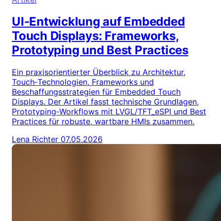
UI-Entwicklung auf Embedded
Touch Displays: Frameworks,
Prototyping und Best Practices
Ein praxisorientierter Überblick zu Architektur,
Touch‑Technologien, Frameworks und
Beschaffungsstrategien für Embedded Touch
Displays. Der Artikel fasst technische Grundlagen,
Prototyping‑Workflows mit LVGL/TFT_eSPI und Best
Practices für robuste, wartbare HMIs zusammen.
Lena Richter
07.05.2026