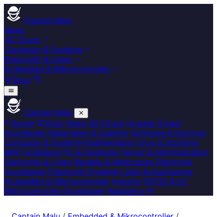
Captain Malu
News
3D-Druck
Computer & Systeme
Elektronik & Löten
Embedded & Mikrocontroller
Shop
Captain Malu
Suche
Shop
News
3D-Druck
Drucker & Kauf
Grundlagen
Materialien & Zubehör
Software & Services
Computer & Systeme
Kaufberatung
Linux & Scripting
MINT & Bildung
PC & Hardware
Server & Administration
Elektronik & Löten
Bauteile & Werkzeuge
Elektronik
Grundlagen
Elektronik Projekte
Löten & Ausrüstung
Embedded & Mikrocontroller
Arduino
ESP32 & IoT
Mikrocontroller Grundlagen
Raspberry Pi
Captain Malu
/
Embedded & Mikrocontroller
/