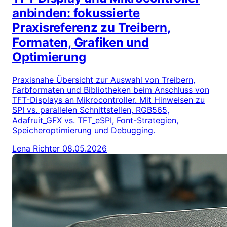
anbinden: fokussierte
Praxisreferenz zu Treibern,
Formaten, Grafiken und
Optimierung
Praxisnahe Übersicht zur Auswahl von Treibern,
Farbformaten und Bibliotheken beim Anschluss von
TFT-Displays an Mikrocontroller. Mit Hinweisen zu
SPI vs. parallelen Schnittstellen, RGB565,
Adafruit_GFX vs. TFT_eSPI, Font-Strategien,
Speicheroptimierung und Debugging.
Lena Richter
08.05.2026