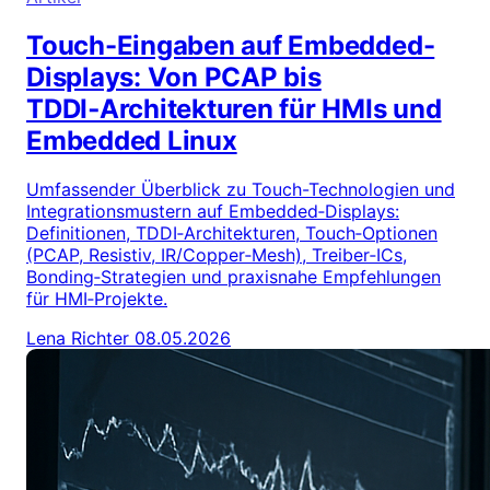
Touch-Eingaben auf Embedded-
Displays: Von PCAP bis
TDDI‑Architekturen für HMIs und
Embedded Linux
Umfassender Überblick zu Touch-Technologien und
Integrationsmustern auf Embedded‑Displays:
Definitionen, TDDI‑Architekturen, Touch‑Optionen
(PCAP, Resistiv, IR/Copper‑Mesh), Treiber‑ICs,
Bonding‑Strategien und praxisnahe Empfehlungen
für HMI‑Projekte.
Lena Richter
08.05.2026