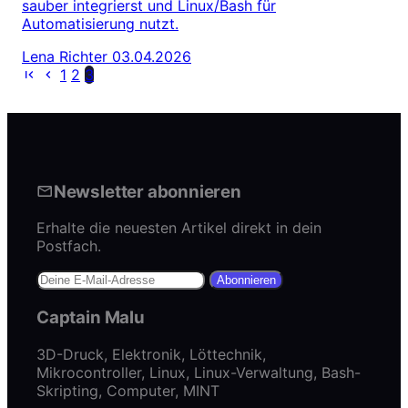
sauber integrierst und Linux/Bash für
Automatisierung nutzt.
Lena Richter
03.04.2026
1
2
3
Newsletter abonnieren
Erhalte die neuesten Artikel direkt in dein
Postfach.
Abonnieren
Captain Malu
3D-Druck, Elektronik, Löttechnik,
Mikrocontroller, Linux, Linux-Verwaltung, Bash-
Skripting, Computer, MINT