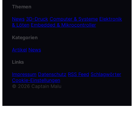
Themen
News
3D-Druck
Computer & Systeme
Elektronik
& Löten
Embedded & Mikrocontroller
Kategorien
Artikel
News
Links
Impressum
Datenschutz
RSS Feed
Schlagwörter
Cookie-Einstellungen
© 2026 Captain Malu