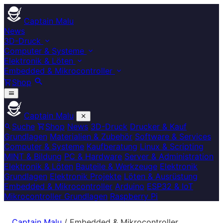
Captain Malu
News
3D-Druck
Computer & Systeme
Elektronik & Löten
Embedded & Mikrocontroller
Shop
Captain Malu
Suche
Shop
News
3D-Druck
Drucker & Kauf
Grundlagen
Materialien & Zubehör
Software & Services
Computer & Systeme
Kaufberatung
Linux & Scripting
MINT & Bildung
PC & Hardware
Server & Administration
Elektronik & Löten
Bauteile & Werkzeuge
Elektronik
Grundlagen
Elektronik Projekte
Löten & Ausrüstung
Embedded & Mikrocontroller
Arduino
ESP32 & IoT
Mikrocontroller Grundlagen
Raspberry Pi
Captain Malu
/
Embedded & Mikrocontroller