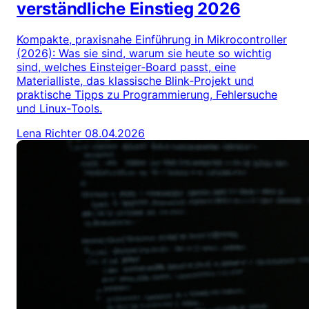
verständliche Einstieg 2026
Kompakte, praxisnahe Einführung in Mikrocontroller
(2026): Was sie sind, warum sie heute so wichtig
sind, welches Einsteiger‑Board passt, eine
Materialliste, das klassische Blink‑Projekt und
praktische Tipps zu Programmierung, Fehlersuche
und Linux‑Tools.
Lena Richter
08.04.2026