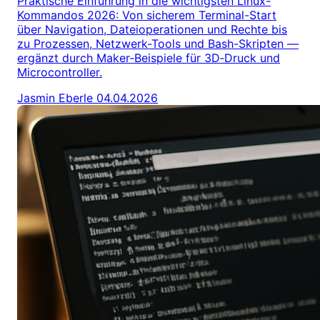
Praktische Einführung in die wichtigsten Linux-
Kommandos 2026: Von sicherem Terminal-Start
über Navigation, Dateioperationen und Rechte bis
zu Prozessen, Netzwerk-Tools und Bash-Skripten —
ergänzt durch Maker‑Beispiele für 3D‑Druck und
Microcontroller.
Jasmin Eberle
04.04.2026