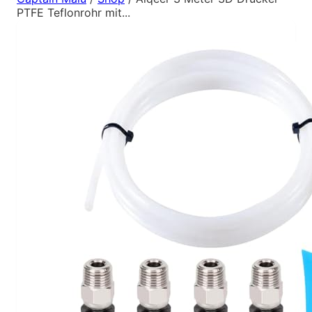
PTFE Teflonrohr mit...