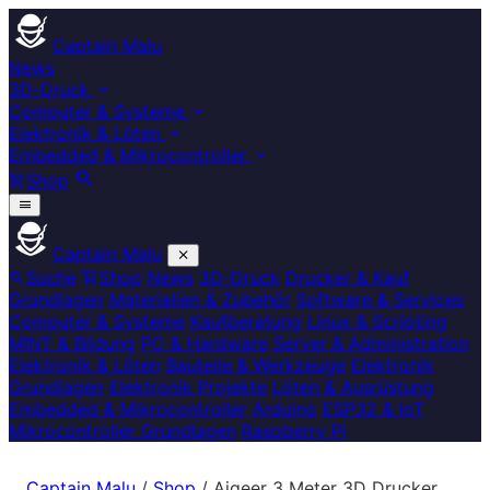
Captain Malu
News
3D-Druck
Computer & Systeme
Elektronik & Löten
Embedded & Mikrocontroller
Shop
Captain Malu
Suche
Shop
News
3D-Druck
Drucker & Kauf
Grundlagen
Materialien & Zubehör
Software & Services
Computer & Systeme
Kaufberatung
Linux & Scripting
MINT & Bildung
PC & Hardware
Server & Administration
Elektronik & Löten
Bauteile & Werkzeuge
Elektronik
Grundlagen
Elektronik Projekte
Löten & Ausrüstung
Embedded & Mikrocontroller
Arduino
ESP32 & IoT
Mikrocontroller Grundlagen
Raspberry Pi
Captain Malu
/
Shop
/
Aiqeer 3 Meter 3D Drucker