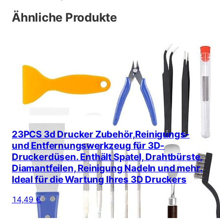
Ähnliche Produkte
23PCS 3d Drucker Zubehör,Reinigungs-
und Entfernungswerkzeug für 3D-
Druckerdüsen. Enthält Spatel, Drahtbürste,
Diamantfeilen, Reinigung Nadeln und mehr.
Ideal für die Wartung Ihres 3D Druckers
14,49 €