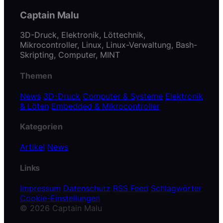
Captain Malu
3D-Druck, Elektronik, Löttechnik,
Mikrocontroller, Linux, Linux-Verwaltung, Bash-
Skripting, Computer, MINT
Themen
News
3D-Druck
Computer & Systeme
Elektronik
& Löten
Embedded & Mikrocontroller
Kategorien
Artikel
News
Links
Impressum
Datenschutz
RSS Feed
Schlagwörter
Cookie-Einstellungen
© 2026 Captain Malu