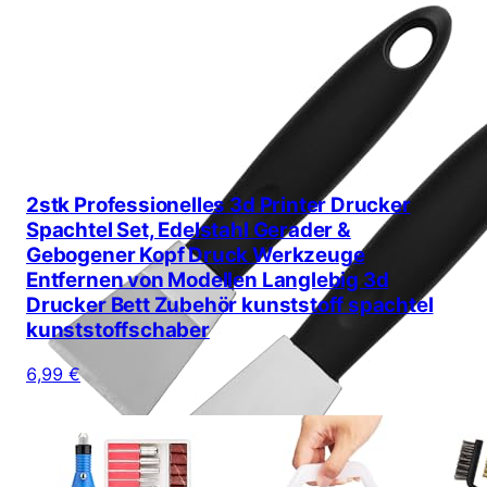
2stk Professionelles 3d Printer Drucker
Spachtel Set, Edelstahl Gerader &
Gebogener Kopf Druck Werkzeuge
Entfernen von Modellen Langlebig 3d
Drucker Bett Zubehör kunststoff spachtel
kunststoffschaber
6,99 €