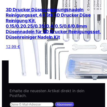
3D Drucker Düsenreinigungsnadeln
Reinigungsset, 44 Stk 3D Drucker Düse
Reinigung Kit,
0.15/0.20.25/0.35/0.4/0.5/0.6/0.8mm
Düsennadeln für 3D Drucker Reinigungsset,
Düsenreiniger Nadeln Kit
12,99 €
Newsletter abonnieren
Erhalte die neuesten Artikel direkt in dein
Postfach.
Abonnieren