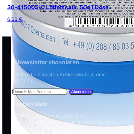
30-415005-0 Lötfett saur, 50g i.Dose
6,06 €
Newsletter abonnieren
Erhalte die neuesten Artikel direkt in dein
Postfach.
Abonnieren
Captain Malu
3D-Druck, Elektronik, Löttechnik,
Mikrocontroller, Linux, Linux-Verwaltung, Bash-
Skripting, Computer, MINT