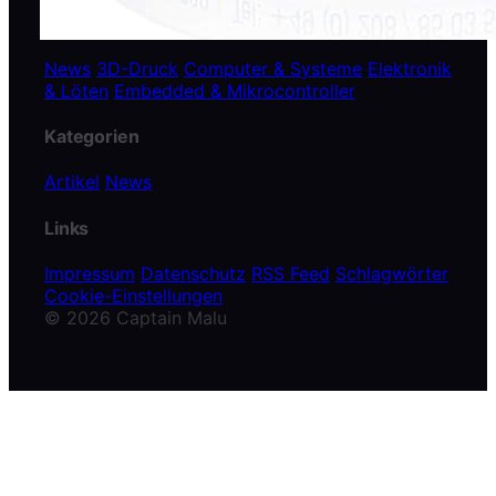
Themen
News
3D-Druck
Computer & Systeme
Elektronik
& Löten
Embedded & Mikrocontroller
Kategorien
Artikel
News
Links
Impressum
Datenschutz
RSS Feed
Schlagwörter
Cookie-Einstellungen
© 2026 Captain Malu