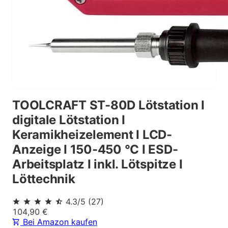
TOOLCRAFT ST-80D Lötstation I
digitale Lötstation I
Keramikheizelement I LCD-
Anzeige I 150-450 °C I ESD-
Arbeitsplatz I inkl. Lötspitze I
Löttechnik
4.3
/5
(
27
)
104,90
€
Bei Amazon kaufen