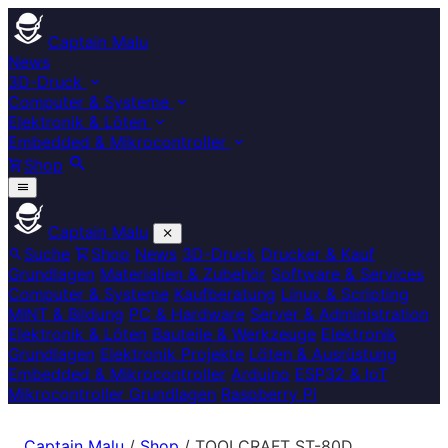
Captain Malu
News
3D-Druck
Computer & Systeme
Elektronik & Löten
Embedded & Mikrocontroller
Shop
Captain Malu
Suche
Shop
News
3D-Druck
Drucker & Kauf
Grundlagen
Materialien & Zubehör
Software & Services
Computer & Systeme
Kaufberatung
Linux & Scripting
MINT & Bildung
PC & Hardware
Server & Administration
Elektronik & Löten
Bauteile & Werkzeuge
Elektronik
Grundlagen
Elektronik Projekte
Löten & Ausrüstung
Embedded & Mikrocontroller
Arduino
ESP32 & IoT
Mikrocontroller Grundlagen
Raspberry Pi
Captain Malu
/
Shop
/
TOOLCRAFT ST-80D