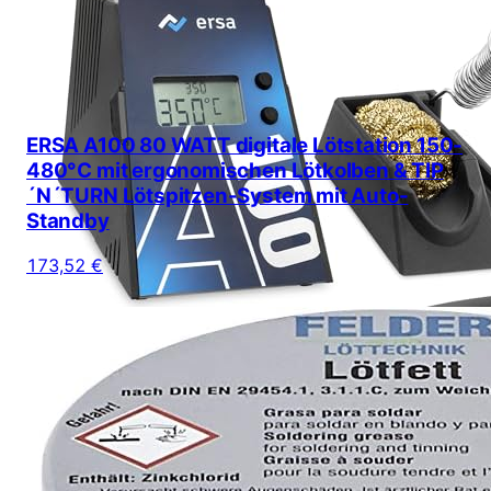
ERSA A100 80 WATT digitale Lötstation 150-
480°C mit ergonomischen Lötkolben & TIP
´N´TURN Lötspitzen-System mit Auto-
Standby
173,52 €