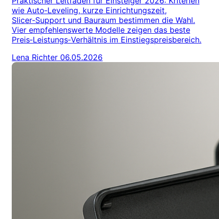
Praktischer Leitfaden für Einsteiger 2026: Kriterien
wie Auto‑Leveling, kurze Einrichtungszeit,
Slicer‑Support und Bauraum bestimmen die Wahl.
Vier empfehlenswerte Modelle zeigen das beste
Preis‑Leistungs‑Verhältnis im Einstiegspreisbereich.
Lena Richter
06.05.2026