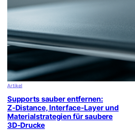
Artikel
Supports sauber entfernen:
Z‑Distance, Interface‑Layer und
Materialstrategien für saubere
3D‑Drucke