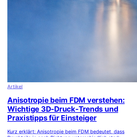
Artikel
Anisotropie beim FDM verstehen:
Wichtige 3D‑Druck‑Trends und
Praxistipps für Einsteiger
Kurz erklärt: Anisotropie beim FDM bedeutet, dass