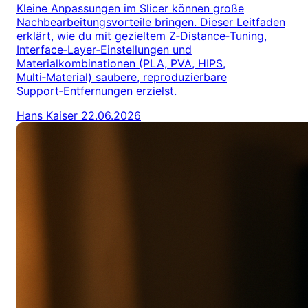
Kleine Anpassungen im Slicer können große
Nachbearbeitungsvorteile bringen. Dieser Leitfaden
erklärt, wie du mit gezieltem Z‑Distance‑Tuning,
Interface‑Layer‑Einstellungen und
Materialkombinationen (PLA, PVA, HIPS,
Multi‑Material) saubere, reproduzierbare
Support‑Entfernungen erzielst.
Hans Kaiser
22.06.2026