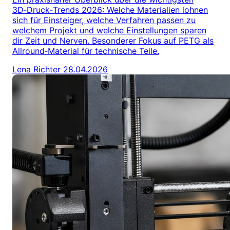
3D‑Druck‑Trends 2026: Welche Materialien lohnen
sich für Einsteiger, welche Verfahren passen zu
welchem Projekt und welche Einstellungen sparen
dir Zeit und Nerven. Besonderer Fokus auf PETG als
Allround‑Material für technische Teile.
Lena Richter
28.04.2026