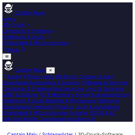
Captain Malu
News
3D-Druck
Computer & Systeme
Elektronik & Löten
Embedded & Mikrocontroller
Shop
Captain Malu
Suche
Shop
News
3D-Druck
Drucker & Kauf
Grundlagen
Materialien & Zubehör
Software & Services
Computer & Systeme
Kaufberatung
Linux & Scripting
MINT & Bildung
PC & Hardware
Server & Administration
Elektronik & Löten
Bauteile & Werkzeuge
Elektronik
Grundlagen
Elektronik Projekte
Löten & Ausrüstung
Embedded & Mikrocontroller
Arduino
ESP32 & IoT
Mikrocontroller Grundlagen
Raspberry Pi
Captain Malu
/
Schlagwörter
/
3D-Druck-Software