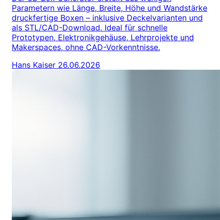
Parametern wie Länge, Breite, Höhe und Wandstärke
druckfertige Boxen – inklusive Deckelvarianten und
als STL/CAD-Download. Ideal für schnelle
Prototypen, Elektronikgehäuse, Lehrprojekte und
Makerspaces, ohne CAD-Vorkenntnisse.
Hans Kaiser
26.06.2026