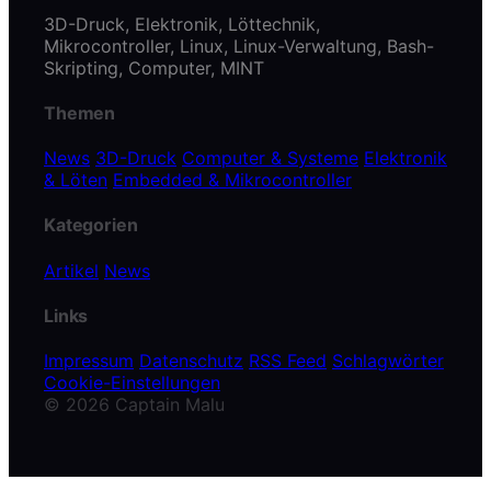
3D-Druck, Elektronik, Löttechnik,
Mikrocontroller, Linux, Linux-Verwaltung, Bash-
Skripting, Computer, MINT
Themen
News
3D-Druck
Computer & Systeme
Elektronik
& Löten
Embedded & Mikrocontroller
Kategorien
Artikel
News
Links
Impressum
Datenschutz
RSS Feed
Schlagwörter
Cookie-Einstellungen
© 2026 Captain Malu