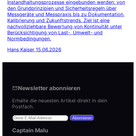
Instandhaltungsprozesse eingebunden werden: von
den Grundprinzipien und Sicherheitsregeln über
Messgeräte und Messpraxis bis zu Dokumentation,
Kalibrierung und Zukunftstrends. Ziel ist eine
nachvollziehbare Bewertung von Kontinuität unter
Berücksichtigung von Last-, Umwelt- und
Normbedingungen.
Hans Kaiser
15.06.2026
Newsletter abonnieren
Erhalte die neuesten Artikel direkt in dein
Postfach.
Abonnieren
Captain Malu