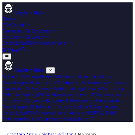
Captain Malu
News
3D-Druck
Computer & Systeme
Elektronik & Löten
Embedded & Mikrocontroller
Shop
Captain Malu
Suche
Shop
News
3D-Druck
Drucker & Kauf
Grundlagen
Materialien & Zubehör
Software & Services
Computer & Systeme
Kaufberatung
Linux & Scripting
MINT & Bildung
PC & Hardware
Server & Administration
Elektronik & Löten
Bauteile & Werkzeuge
Elektronik
Grundlagen
Elektronik Projekte
Löten & Ausrüstung
Embedded & Mikrocontroller
Arduino
ESP32 & IoT
Mikrocontroller Grundlagen
Raspberry Pi
Captain Malu
/
Schlagwörter
/
Normen