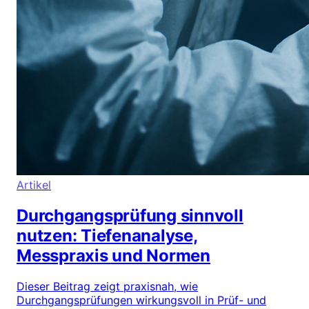
Artikel
Durchgangsprüfung sinnvoll
nutzen: Tiefenanalyse,
Messpraxis und Normen
Dieser Beitrag zeigt praxisnah, wie
Durchgangsprüfungen wirkungsvoll in Prüf- und