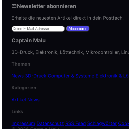
Newsletter abonnieren
Erhalte die neuesten Artikel direkt in dein Postfach.
Abonnieren
Captain Malu
3D-Druck, Elektronik, Löttechnik, Mikrocontroller, Li
Themen
News
3D-Druck
Computer & Systeme
Elektronik & Lö
Kategorien
Artikel
News
Links
Impressum
Datenschutz
RSS Feed
Schlagwörter
Cook