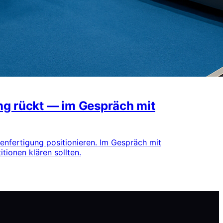
ung rückt — im Gespräch mit
ienfertigung positionieren. Im Gespräch mit
tionen klären sollten.