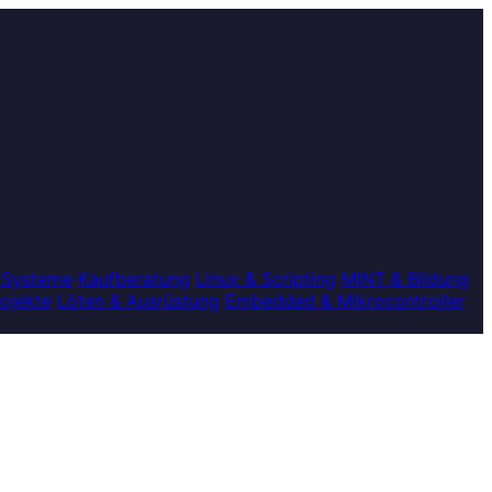
 Systeme
Kaufberatung
Linux & Scripting
MINT & Bildung
rojekte
Löten & Ausrüstung
Embedded & Mikrocontroller