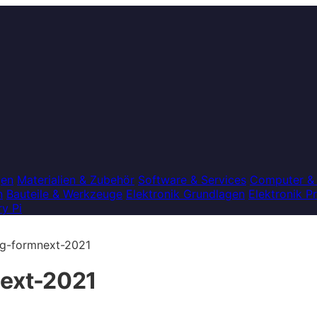
gen
Materialien & Zubehör
Software & Services
Computer &
n
Bauteile & Werkzeuge
Elektronik Grundlagen
Elektronik P
y Pi
ng-formnext-2021
next-2021