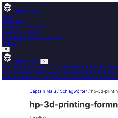
Captain Malu
News
3D-Druck
Computer & Systeme
Elektronik & Löten
Embedded & Mikrocontroller
Shop
Captain Malu
Suche
Shop
News
3D-Druck
Drucker & Kauf
Grundla
PC & Hardware
Server & Administration
Elektronik & Löte
Arduino
ESP32 & IoT
Mikrocontroller Grundlagen
Raspberr
Captain Malu
/
Schlagwörter
/
hp-3d-printi
hp-3d-printing-form
1 Artikel