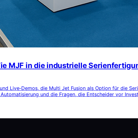
e MJF in die industrielle Serienfertig
nd Live‑Demos, die Multi Jet Fusion als Option für die Ser
 Automatisierung und die Fragen, die Entscheider vor Investi