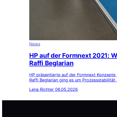
News
HP auf der Formnext 2021: Wi
Raffi Beglarian
HP präsentierte auf der Formnext Konzepte u
Raffi Beglarian ging es um Prozessstabilität,
Lena Richter
06.05.2026