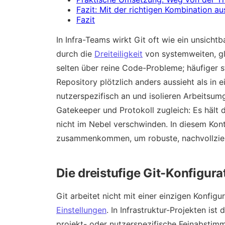
Fazit: Mit der richtigen Kombination a
Fazit
In Infra-Teams wirkt Git oft wie ein unsichtb
durch die
Dreiteiligkeit
von systemweiten, gl
selten über reine Code-Probleme; häufiger s
Repository plötzlich anders aussieht als in 
nutzerspezifisch an und isolieren Arbeitsum
Gatekeeper und Protokoll zugleich: Es hält d
nicht im Nebel verschwinden. In diesem Kont
zusammenkommen, um robuste, nachvollzi
Die dreistufige Git-Konfigura
Git arbeitet nicht mit einer einzigen Konfigu
Einstellungen
. In Infrastruktur-Projekten ist
projekt- oder nutzerspezifische Feinabsti