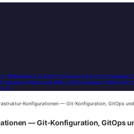
gen
Materialien & Zubehör
Software & Services
Computer &
n
Bauteile & Werkzeuge
Elektronik Grundlagen
Elektronik P
y Pi
frastruktur-Konfigurationen — Git-Konfiguration, GitOps und
rationen — Git-Konfiguration, GitOps un