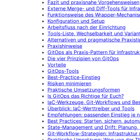
Fazit und praxisnahe Vorgehensweisen
Externe Merge- und Diff-Tools für Infr
Funktionsweise des Wrapper-Mechani
Konfiguration und Setup
Arbeitsfluss nach der Einrichtung
Tools-Liste, Wechselbarkeit und Varian
Alternativen und pragmatische Praxist
Praxishinweise
GitOps als Praxis-Pattern für Infrastru
Die vier Prinzipien von GitOps
Vorteile
GitOps-Tools
Best-Practice-Einstieg
Risiken minimieren
Praktische Umsetzungsformen
Is GitOps das Richtige für Euch?
IaC-Werkzeuge, Git-Workflows und Bes
Überblick: IaC-Werttreiber und Tools
Empfehlungen: passenden Einstieg je 
Best Practices: Starten, sichern, autom
State-Management und Drift: Planung,
Git-Workflow-Strategien: Infrastruktu
Praktische Umsetzung: Weg von der Th