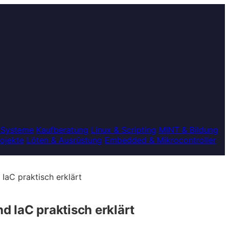
 Systeme
Kaufberatung
Linux & Scripting
MINT & Bildung
rojekte
Löten & Ausrüstung
Embedded & Mikrocontroller
 IaC praktisch erklärt
d IaC praktisch erklärt