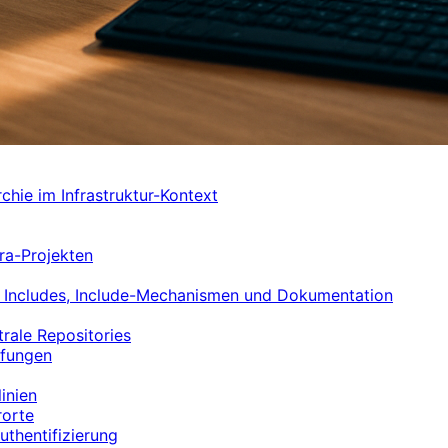
rchie im Infrastruktur-Kontext
fra-Projekten
al Includes, Include-Mechanismen und Dokumentation
trale Repositories
üfungen
inien
rorte
uthentifizierung