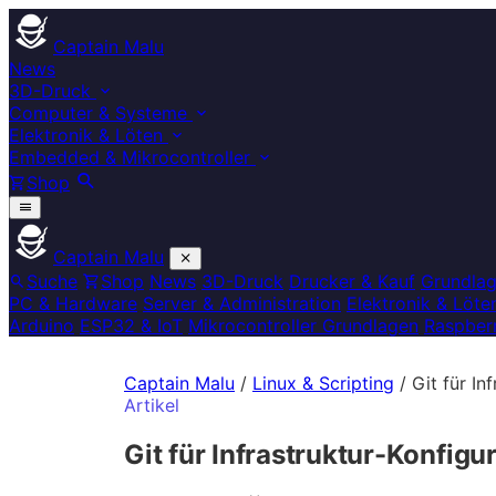
Captain Malu
News
3D-Druck
Computer & Systeme
Elektronik & Löten
Embedded & Mikrocontroller
Shop
Captain Malu
Suche
Shop
News
3D-Druck
Drucker & Kauf
Grundla
PC & Hardware
Server & Administration
Elektronik & Löte
Arduino
ESP32 & IoT
Mikrocontroller Grundlagen
Raspberr
Captain Malu
/
Linux & Scripting
/
Git für In
Artikel
Git für Infrastruktur-Konfigu