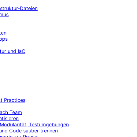
astruktur-Dateien
smus
ten
ipps
ktur und IaC
t Practices
nach Team
atisieren
 Modularität, Testumgebungen
r und Code sauber trennen
eorie zur Praxis