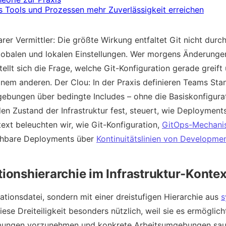
us Tools und Prozessen mehr Zuverlässigkeit erreichen
arer Vermittler: Die größte Wirkung entfaltet Git nicht durc
obalen und lokalen Einstellungen. Wer morgens Änderungen 
tellt sich die Frage, welche Git-Konfiguration gerade grei
einem anderen. Der Clou: In der Praxis definieren Teams Sta
gebungen über bedingte Includes – ohne die Basiskonfigurat
en Zustand der Infrastruktur fest, steuert, wie Deployments
ext beleuchten wir, wie Git-Konfiguration,
GitOps-Mechani
ehbare Deployments über
Kontinuitätslinien von Developme
tionshierarchie im Infrastruktur-Kontex
rationsdatei, sondern mit einer dreistufigen Hierarchie aus
s
 diese Dreiteiligkeit besonders nützlich, weil sie es ermöglic
mmungen vorzunehmen und konkrete Arbeitsumgebungen saube