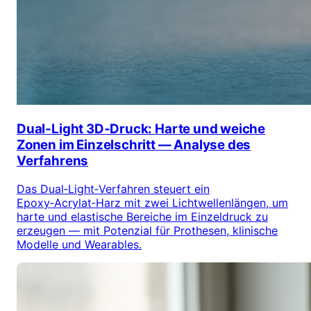
Dual‑Light 3D‑Druck: Harte und weiche
Zonen im Einzelschritt — Analyse des
Verfahrens
Das Dual‑Light‑Verfahren steuert ein
Epoxy‑Acrylat‑Harz mit zwei Lichtwellenlängen, um
harte und elastische Bereiche im Einzeldruck zu
erzeugen — mit Potenzial für Prothesen, klinische
Modelle und Wearables.