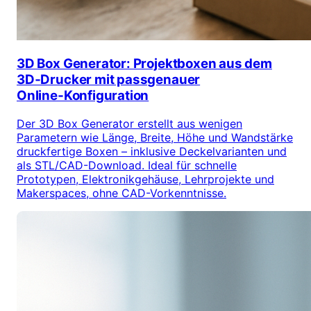
3D Box Generator: Projektboxen aus dem
3D‑Drucker mit passgenauer
Online‑Konfiguration
Der 3D Box Generator erstellt aus wenigen
Parametern wie Länge, Breite, Höhe und Wandstärke
druckfertige Boxen – inklusive Deckelvarianten und
als STL/CAD-Download. Ideal für schnelle
Prototypen, Elektronikgehäuse, Lehrprojekte und
Makerspaces, ohne CAD-Vorkenntnisse.