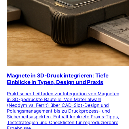
Magnete in 3D‑Druck integrieren: Tiefe
Einblicke in Typen, Design und Praxis
Praktischer Leitfaden zur Integration von Magneten
in 3D-gedruckte Bauteile: Von Materialwahl
(Neodym vs. Ferrit) über CAD-Slot-Design und
Polungsmanagement bis zu Druckprozess- und
Sicherheitsaspekten. Enthält konkrete Praxis-Tipps,
Teststrategien und Checklisten für reproduzierbare
Ergebnisse.