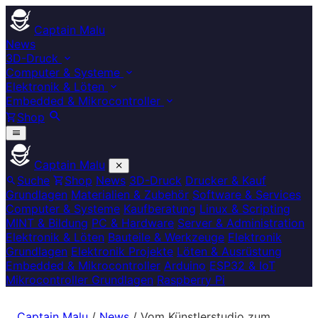
Captain Malu
News
3D-Druck
Computer & Systeme
Elektronik & Löten
Embedded & Mikrocontroller
Shop
Captain Malu
Suche
Shop
News
3D-Druck
Drucker & Kauf
Grundlagen
Materialien & Zubehör
Software & Services
Computer & Systeme
Kaufberatung
Linux & Scripting
MINT & Bildung
PC & Hardware
Server & Administration
Elektronik & Löten
Bauteile & Werkzeuge
Elektronik
Grundlagen
Elektronik Projekte
Löten & Ausrüstung
Embedded & Mikrocontroller
Arduino
ESP32 & IoT
Mikrocontroller Grundlagen
Raspberry Pi
Captain Malu
/
News
/
Vom Künstlerstudio zum