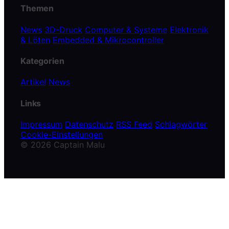
Themen
News
3D-Druck
Computer & Systeme
Elektronik
& Löten
Embedded & Mikrocontroller
Kategorien
Artikel
News
Links
Impressum
Datenschutz
RSS Feed
Schlagwörter
Cookie-Einstellungen
© 2026 Captain Malu