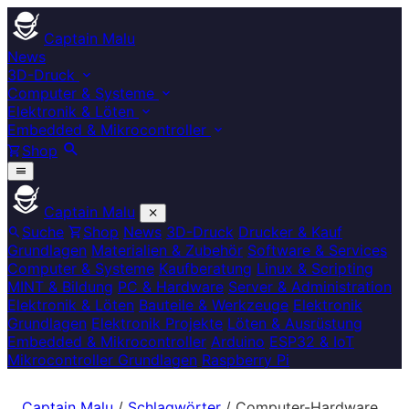
Captain Malu
News
3D-Druck
Computer & Systeme
Elektronik & Löten
Embedded & Mikrocontroller
Shop
Captain Malu
Suche
Shop
News
3D-Druck
Drucker & Kauf
Grundlagen
Materialien & Zubehör
Software & Services
Computer & Systeme
Kaufberatung
Linux & Scripting
MINT & Bildung
PC & Hardware
Server & Administration
Elektronik & Löten
Bauteile & Werkzeuge
Elektronik
Grundlagen
Elektronik Projekte
Löten & Ausrüstung
Embedded & Mikrocontroller
Arduino
ESP32 & IoT
Mikrocontroller Grundlagen
Raspberry Pi
Captain Malu
/
Schlagwörter
/
Computer-Hardware