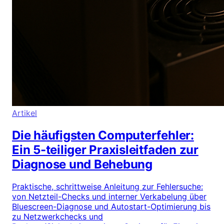
Artikel
Die häufigsten Computerfehler:
Ein 5-teiliger Praxisleitfaden zur
Diagnose und Behebung
Praktische, schrittweise Anleitung zur Fehlersuche:
von Netzteil-Checks und interner Verkabelung über
Bluescreen-Diagnose und Autostart-Optimierung bis
zu Netzwerkchecks und