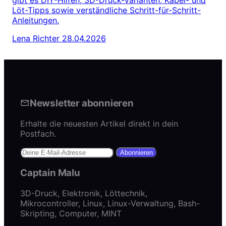
gibt es DIY-Hilfen, 3D-Druck-Varianten, Kabel- und
Löt-Tipps sowie verständliche Schritt-für-Schritt-
Anleitungen.
Lena Richter
28.04.2026
Newsletter abonnieren
Erhalte die neuesten Artikel direkt in dein
Postfach.
Abonnieren
Captain Malu
3D-Druck, Elektronik, Löttechnik,
Mikrocontroller, Linux, Linux-Verwaltung, Bash-
Skripting, Computer, MINT