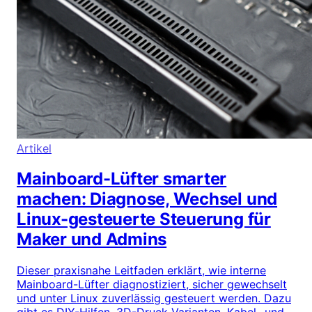
Artikel
Mainboard-Lüfter smarter
machen: Diagnose, Wechsel und
Linux-gesteuerte Steuerung für
Maker und Admins
Dieser praxisnahe Leitfaden erklärt, wie interne
Mainboard-Lüfter diagnostiziert, sicher gewechselt
und unter Linux zuverlässig gesteuert werden. Dazu