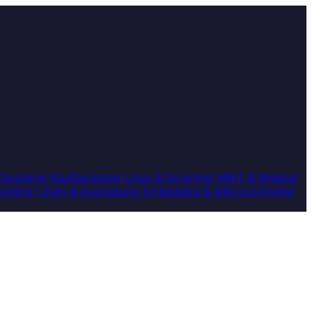
 Systeme
Kaufberatung
Linux & Scripting
MINT & Bildung
rojekte
Löten & Ausrüstung
Embedded & Mikrocontroller