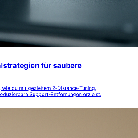
lstrategien für saubere
, wie du mit gezieltem Z‑Distance‑Tuning,
roduzierbare Support‑Entfernungen erzielst.