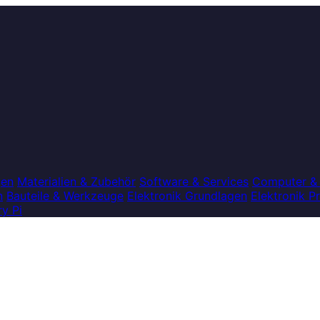
gen
Materialien & Zubehör
Software & Services
Computer &
n
Bauteile & Werkzeuge
Elektronik Grundlagen
Elektronik P
y Pi