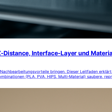
‑Distance, Interface‑Layer und Materia
achbearbeitungsvorteile bringen. Dieser Leitfaden erklärt
ombinationen (PLA, PVA, HIPS, Multi‑Material) saubere, rep