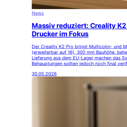
News
Massiv reduziert: Creality K
Drucker im Fokus
Der Creality K2 Pro bringt Multicolor- und 
(erweiterbar auf 16), 300 mm Bauhöhe, beh
Lieferung aus dem EU-Lager machen das Sys
Behauptungen sollten jedoch noch final verif
30.05.2026