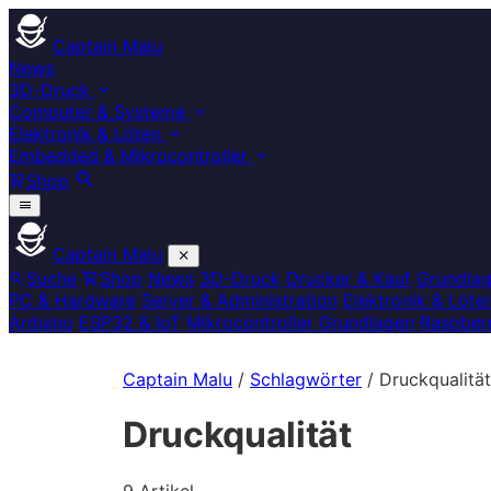
Captain Malu
News
3D-Druck
Computer & Systeme
Elektronik & Löten
Embedded & Mikrocontroller
Shop
Captain Malu
Suche
Shop
News
3D-Druck
Drucker & Kauf
Grundla
PC & Hardware
Server & Administration
Elektronik & Löte
Arduino
ESP32 & IoT
Mikrocontroller Grundlagen
Raspberr
Captain Malu
/
Schlagwörter
/
Druckqualität
Druckqualität
9 Artikel