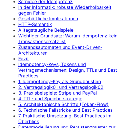
Kernidee der Idempotenz
In der Informatik: robuste Wiederholbarkeit
gegen Fehler
Geschäftliche Implikationen
HTTP-Semantik
Alltagstaugliche Beispiele
Wichtiger Grundsatz: Warum Idempotenz kein
Transaktionsersatz ist
Zustandsautomaten und Event-Driven-
Architekturen
Fazit
Idempotency-Keys, Tokens und
Vertragsmechanismen: Design, TTLs und Best
Practices
1. Idempotency-Key als Grundbaustein
2. Vertragslogik01 und Vertragslogik02
3. Praxisbeispiele: Stripe und PayPal
4. TTL- und Speicherstrategie
5. Architektonische Schritte (Token-Flow)
6. Technische Fallstricke und Best Practices
7. Praktische Umsetzung: Best Practices im
Überblick
Datenmodellierung und Persistenzmuster zur