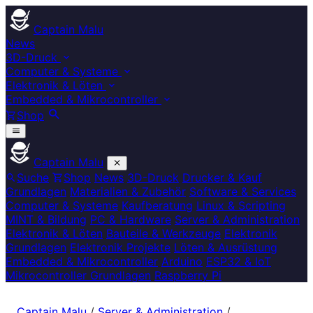
Captain Malu
News
3D-Druck
Computer & Systeme
Elektronik & Löten
Embedded & Mikrocontroller
Shop
Captain Malu
Suche
Shop
News
3D-Druck
Drucker & Kauf
Grundlagen
Materialien & Zubehör
Software & Services
Computer & Systeme
Kaufberatung
Linux & Scripting
MINT & Bildung
PC & Hardware
Server & Administration
Elektronik & Löten
Bauteile & Werkzeuge
Elektronik
Grundlagen
Elektronik Projekte
Löten & Ausrüstung
Embedded & Mikrocontroller
Arduino
ESP32 & IoT
Mikrocontroller Grundlagen
Raspberry Pi
Captain Malu
/
Server & Administration
/