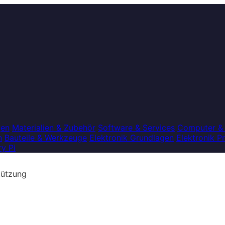
gen
Materialien & Zubehör
Software & Services
Computer &
n
Bauteile & Werkzeuge
Elektronik Grundlagen
Elektronik P
y Pi
tützung