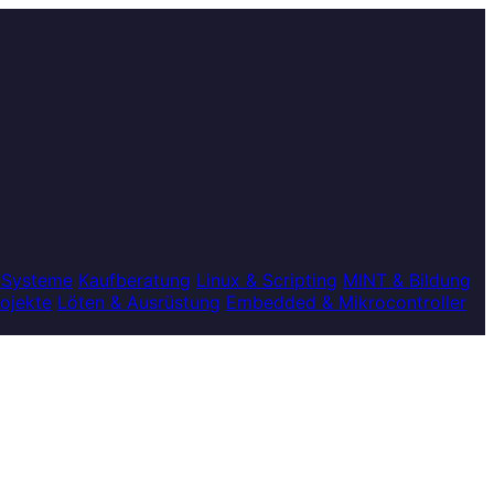
 Systeme
Kaufberatung
Linux & Scripting
MINT & Bildung
rojekte
Löten & Ausrüstung
Embedded & Mikrocontroller