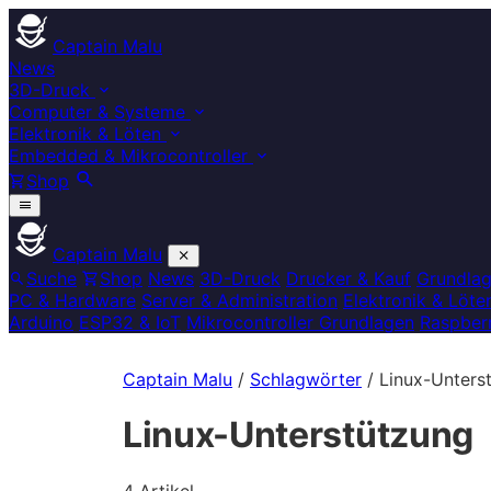
Captain Malu
News
3D-Druck
Computer & Systeme
Elektronik & Löten
Embedded & Mikrocontroller
Shop
Captain Malu
Suche
Shop
News
3D-Druck
Drucker & Kauf
Grundla
PC & Hardware
Server & Administration
Elektronik & Löte
Arduino
ESP32 & IoT
Mikrocontroller Grundlagen
Raspberr
Captain Malu
/
Schlagwörter
/
Linux-Unters
Linux-Unterstützung
4 Artikel