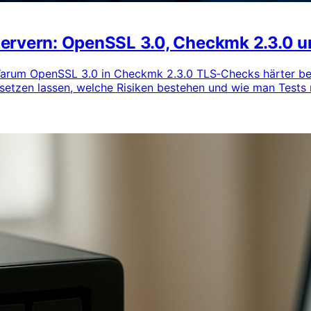
Servern: OpenSSL 3.0, Checkmk 2.3.0 
 Warum OpenSSL 3.0 in Checkmk 2.3.0 TLS‑Checks härter beu
nsetzen lassen, welche Risiken bestehen und wie man Test