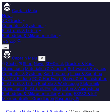
Captain Malu
News
3D-Druck
Computer & Systeme
Elektronik & Löten
Embedded & Mikrocontroller
Shop
Captain Malu
Suche
Shop
News
3D-Druck
Drucker & Kauf
Grundlagen
Materialien & Zubehör
Software & Services
Computer & Systeme
Kaufberatung
Linux & Scripting
MINT & Bildung
PC & Hardware
Server & Administration
Elektronik & Löten
Bauteile & Werkzeuge
Elektronik
Grundlagen
Elektronik Projekte
Löten & Ausrüstung
Embedded & Mikrocontroller
Arduino
ESP32 & IoT
Mikrocontroller Grundlagen
Raspberry Pi
Captain Malu
/
Linux & Scripting
/
Verschlüsselter