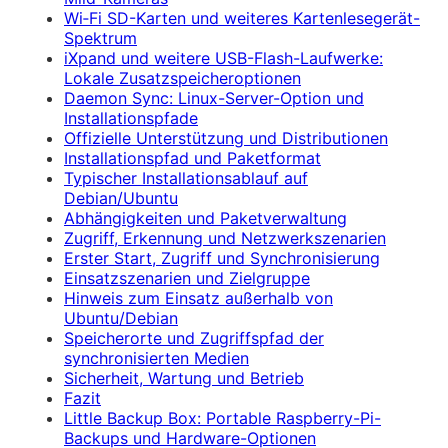
Wi‑Fi SD-Karten und weiteres Kartenlesegerät-
Spektrum
iXpand und weitere USB-Flash-Laufwerke:
Lokale Zusatzspeicheroptionen
Daemon Sync: Linux-Server-Option und
Installationspfade
Offizielle Unterstützung und Distributionen
Installationspfad und Paketformat
Typischer Installationsablauf auf
Debian/Ubuntu
Abhängigkeiten und Paketverwaltung
Zugriff, Erkennung und Netzwerkszenarien
Erster Start, Zugriff und Synchronisierung
Einsatzszenarien und Zielgruppe
Hinweis zum Einsatz außerhalb von
Ubuntu/Debian
Speicherorte und Zugriffspfad der
synchronisierten Medien
Sicherheit, Wartung und Betrieb
Fazit
Little Backup Box: Portable Raspberry-Pi-
Backups und Hardware-Optionen