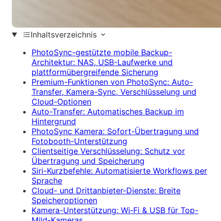
Inhaltsverzeichnis
PhotoSync-gestützte mobile Backup-
Architektur: NAS, USB-Laufwerke und
plattformübergreifende Sicherung
Premium-Funktionen von PhotoSync: Auto-
Transfer, Kamera-Sync, Verschlüsselung und
Cloud-Optionen
Auto-Transfer: Automatisches Backup im
Hintergrund
PhotoSync Kamera: Sofort-Übertragung und
Fotobooth-Unterstützung
Clientseitige Verschlüsselung: Schutz vor
Übertragung und Speicherung
Siri-Kurzbefehle: Automatisierte Workflows per
Sprache
Cloud- und Drittanbieter-Dienste: Breite
Speicheroptionen
Kamera-Unterstützung: Wi‑Fi & USB für Top-
Mild-Kameras