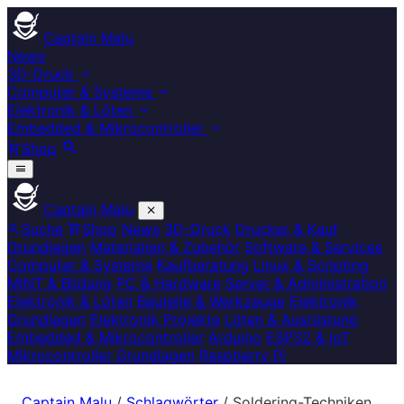
Captain Malu
News
3D-Druck
Computer & Systeme
Elektronik & Löten
Embedded & Mikrocontroller
Shop
Captain Malu
Suche
Shop
News
3D-Druck
Drucker & Kauf
Grundlagen
Materialien & Zubehör
Software & Services
Computer & Systeme
Kaufberatung
Linux & Scripting
MINT & Bildung
PC & Hardware
Server & Administration
Elektronik & Löten
Bauteile & Werkzeuge
Elektronik
Grundlagen
Elektronik Projekte
Löten & Ausrüstung
Embedded & Mikrocontroller
Arduino
ESP32 & IoT
Mikrocontroller Grundlagen
Raspberry Pi
Captain Malu
/
Schlagwörter
/
Soldering-Techniken