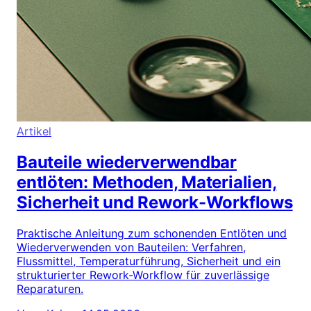
Artikel
Bauteile wiederverwendbar
entlöten: Methoden, Materialien,
Sicherheit und Rework-Workflows
Praktische Anleitung zum schonenden Entlöten und
Wiederverwenden von Bauteilen: Verfahren,
Flussmittel, Temperaturführung, Sicherheit und ein
strukturierter Rework-Workflow für zuverlässige
Reparaturen.