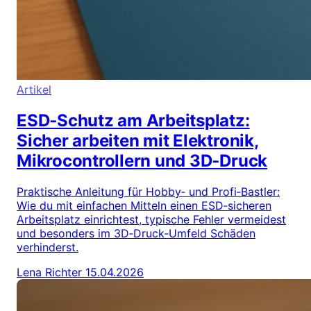
Artikel
ESD‑Schutz am Arbeitsplatz:
Sicher arbeiten mit Elektronik,
Mikrocontrollern und 3D‑Druck
Praktische Anleitung für Hobby‑ und Profi‑Bastler:
Wie du mit einfachen Mitteln einen ESD‑sicheren
Arbeitsplatz einrichtest, typische Fehler vermeidest
und besonders im 3D‑Druck‑Umfeld Schäden
verhinderst.
Lena Richter
15.04.2026