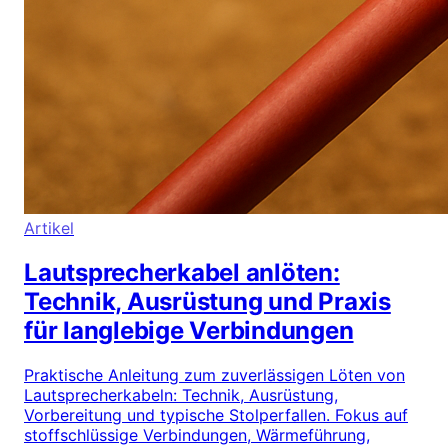
Artikel
Lautsprecherkabel anlöten:
Technik, Ausrüstung und Praxis
für langlebige Verbindungen
Praktische Anleitung zum zuverlässigen Löten von
Lautsprecherkabeln: Technik, Ausrüstung,
Vorbereitung und typische Stolperfallen. Fokus auf
stoffschlüssige Verbindungen, Wärmeführung,