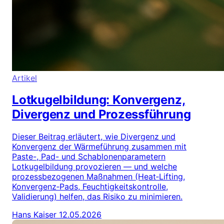
Artikel
Lotkugelbildung: Konvergenz,
Divergenz und Prozessführung
Dieser Beitrag erläutert, wie Divergenz und
Konvergenz der Wärmeführung zusammen mit
Paste-, Pad- und Schablonenparametern
Lotkugelbildung provozieren — und welche
prozessbezogenen Maßnahmen (Heat‑Lifting,
Konvergenz‑Pads, Feuchtigkeitskontrolle,
Validierung) helfen, das Risiko zu minimieren.
Hans Kaiser
12.05.2026