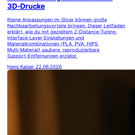
3D‑Drucke
Kleine Anpassungen im Slicer können große
Nachbearbeitungsvorteile bringen. Dieser Leitfaden
erklärt, wie du mit gezieltem Z‑Distance‑Tuning,
Interface‑Layer‑Einstellungen und
Materialkombinationen (PLA, PVA, HIPS,
Multi‑Material) saubere, reproduzierbare
Support‑Entfernungen erzielst.
Hans Kaiser
22.06.2026