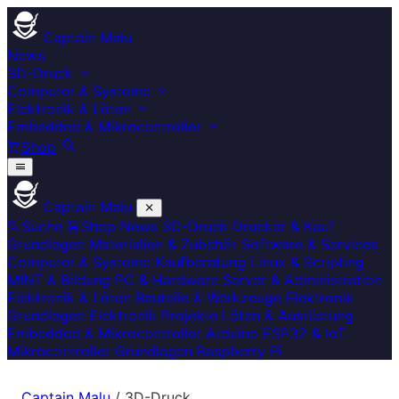
Captain Malu
News
3D-Druck
Computer & Systeme
Elektronik & Löten
Embedded & Mikrocontroller
Shop
Captain Malu
Suche
Shop
News
3D-Druck
Drucker & Kauf
Grundlagen
Materialien & Zubehör
Software & Services
Computer & Systeme
Kaufberatung
Linux & Scripting
MINT & Bildung
PC & Hardware
Server & Administration
Elektronik & Löten
Bauteile & Werkzeuge
Elektronik
Grundlagen
Elektronik Projekte
Löten & Ausrüstung
Embedded & Mikrocontroller
Arduino
ESP32 & IoT
Mikrocontroller Grundlagen
Raspberry Pi
Captain Malu
/
3D-Druck