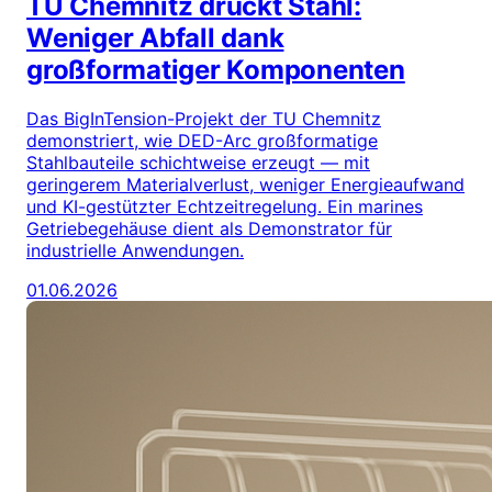
TU Chemnitz druckt Stahl:
Weniger Abfall dank
großformatiger Komponenten
Das BigInTension-Projekt der TU Chemnitz
demonstriert, wie DED-Arc großformatige
Stahlbauteile schichtweise erzeugt — mit
geringerem Materialverlust, weniger Energieaufwand
und KI-gestützter Echtzeitregelung. Ein marines
Getriebegehäuse dient als Demonstrator für
industrielle Anwendungen.
01.06.2026