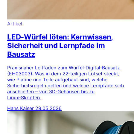
Artikel
LED‑Würfel löten: Kernwissen,
Sicherheit und Lernpfade im
Bausatz
Praxisnaher Leitfaden zum Würfel‑Digital‑Bausatz
(EH03003): Was in dem 22‑teiligen Lötset steckt,
wie Platine und Teile aufgebaut sind, welche
Sicherheitsregeln gelten und welche Lernpfade sich
anschließen – von 3D‑Gehäusen bis zu
Linux‑Skripten.
Hans Kaiser
29.05.2026