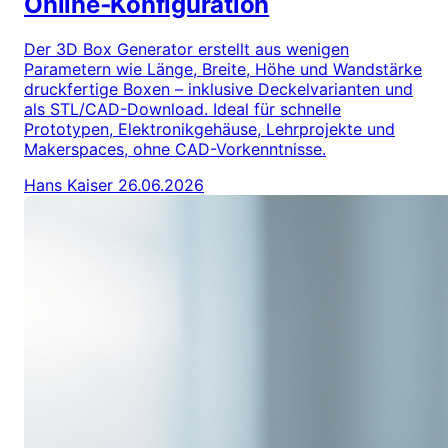
Online‑Konfiguration
Der 3D Box Generator erstellt aus wenigen
Parametern wie Länge, Breite, Höhe und Wandstärke
druckfertige Boxen – inklusive Deckelvarianten und
als STL/CAD-Download. Ideal für schnelle
Prototypen, Elektronikgehäuse, Lehrprojekte und
Makerspaces, ohne CAD-Vorkenntnisse.
Hans Kaiser
26.06.2026