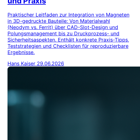
und Praxis
Praktischer Leitfaden zur Integration von Magneten
in 3D-gedruckte Bauteile: Von Materialwahl
(Neodym vs. Ferrit) über CAD-Slot-Design und
Polungsmanagement bis zu Druckprozess- und
Sicherheitsaspekten. Enthält konkrete Praxis-Tipps,
Teststrategien und Checklisten für reproduzierbare
Ergebnisse.
Hans Kaiser
29.06.2026