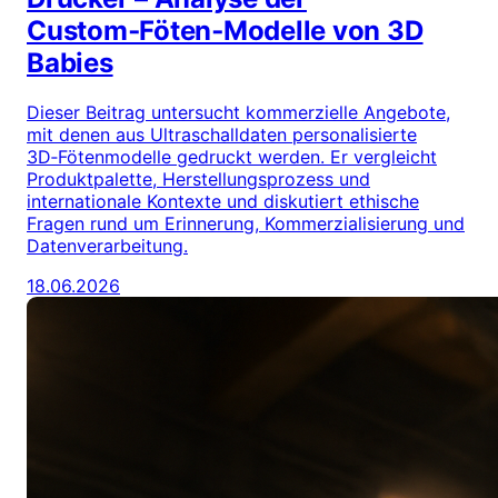
Custom‑Föten‑Modelle von 3D
Babies
Dieser Beitrag untersucht kommerzielle Angebote,
mit denen aus Ultraschalldaten personalisierte
3D‑Fötenmodelle gedruckt werden. Er vergleicht
Produktpalette, Herstellungsprozess und
internationale Kontexte und diskutiert ethische
Fragen rund um Erinnerung, Kommerzialisierung und
Datenverarbeitung.
18.06.2026