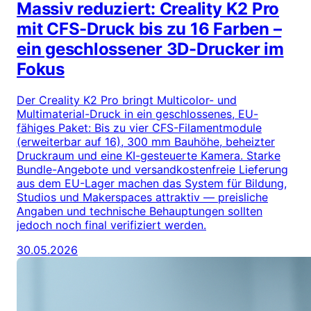
Massiv reduziert: Creality K2 Pro
mit CFS-Druck bis zu 16 Farben –
ein geschlossener 3D-Drucker im
Fokus
Der Creality K2 Pro bringt Multicolor- und
Multimaterial-Druck in ein geschlossenes, EU-
fähiges Paket: Bis zu vier CFS-Filamentmodule
(erweiterbar auf 16), 300 mm Bauhöhe, beheizter
Druckraum und eine KI-gesteuerte Kamera. Starke
Bundle-Angebote und versandkostenfreie Lieferung
aus dem EU-Lager machen das System für Bildung,
Studios und Makerspaces attraktiv — preisliche
Angaben und technische Behauptungen sollten
jedoch noch final verifiziert werden.
30.05.2026