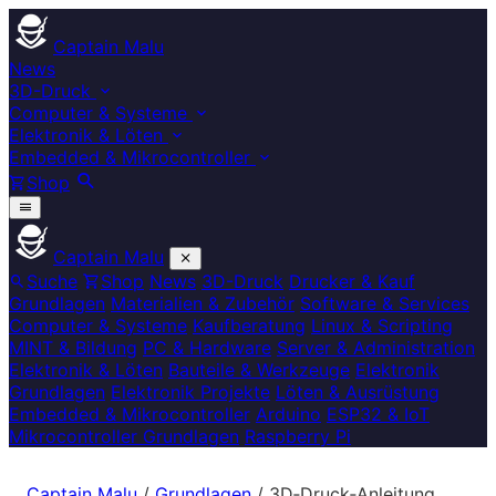
Captain Malu
News
3D-Druck
Computer & Systeme
Elektronik & Löten
Embedded & Mikrocontroller
Shop
Captain Malu
Suche
Shop
News
3D-Druck
Drucker & Kauf
Grundlagen
Materialien & Zubehör
Software & Services
Computer & Systeme
Kaufberatung
Linux & Scripting
MINT & Bildung
PC & Hardware
Server & Administration
Elektronik & Löten
Bauteile & Werkzeuge
Elektronik
Grundlagen
Elektronik Projekte
Löten & Ausrüstung
Embedded & Mikrocontroller
Arduino
ESP32 & IoT
Mikrocontroller Grundlagen
Raspberry Pi
Captain Malu
/
Grundlagen
/
3D‑Druck‑Anleitung