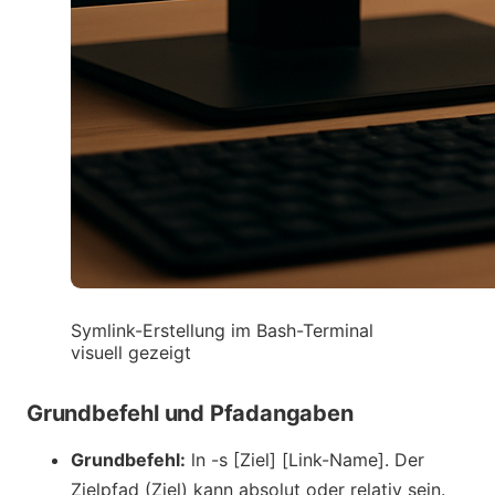
Symlink-Erstellung im Bash-Terminal
visuell gezeigt
Grundbefehl und Pfadangaben
Grundbefehl:
ln -s [Ziel] [Link-Name]. Der
Zielpfad (Ziel) kann absolut oder relativ sein.