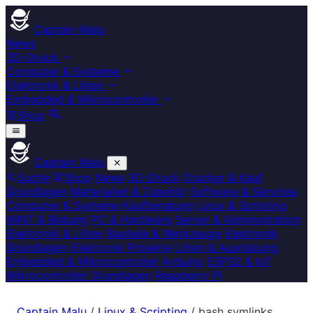
Captain Malu
News
3D-Druck
Computer & Systeme
Elektronik & Löten
Embedded & Mikrocontroller
Shop
Captain Malu
Suche
Shop
News
3D-Druck
Drucker & Kauf
Grundlagen
Materialien & Zubehör
Software & Services
Computer & Systeme
Kaufberatung
Linux & Scripting
MINT & Bildung
PC & Hardware
Server & Administration
Elektronik & Löten
Bauteile & Werkzeuge
Elektronik
Grundlagen
Elektronik Projekte
Löten & Ausrüstung
Embedded & Mikrocontroller
Arduino
ESP32 & IoT
Mikrocontroller Grundlagen
Raspberry Pi
Captain Malu
/
Linux & Scripting
/
bash symlinks