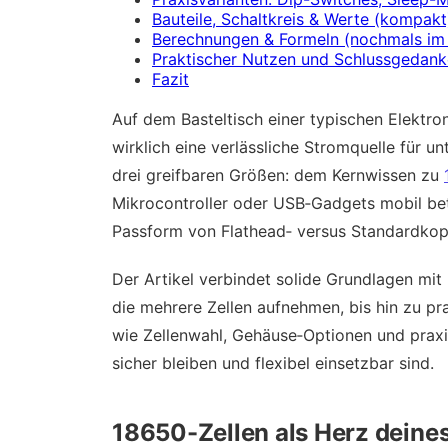
Bauteile, Schaltkreis & Werte (kompakt
Berechnungen & Formeln (nochmals im 
Praktischer Nutzen und Schlussgedank
Fazit
Auf dem Basteltisch einer typischen Elektro
wirklich eine verlässliche Stromquelle für u
drei greifbaren Größen: dem Kernwissen zu
Mikrocontroller oder USB‑Gadgets mobil betr
Passform von Flathead‑ versus Standardkopf
Der Artikel verbindet solide Grundlagen mi
die mehrere Zellen aufnehmen, bis hin zu p
wie Zellenwahl, Gehäuse‑Optionen und prax
sicher bleiben und flexibel einsetzbar sind.
18650-Zellen als Herz deine