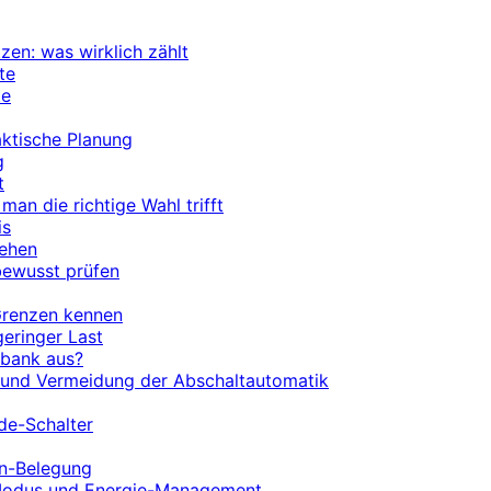
zen: was wirklich zählt
te
te
aktische Planung
g
t
 man die richtige Wahl trifft
is
tehen
bewusst prüfen
 Grenzen kennen
geringer Last
rbank aus?
n und Vermeidung der Abschaltautomatik
de-Schalter
in-Belegung
p-Modus und Energie-Management