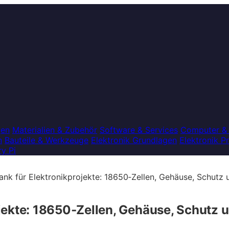
gen
Materialien & Zubehör
Software & Services
Computer &
n
Bauteile & Werkzeuge
Elektronik Grundlagen
Elektronik P
y Pi
nk für Elektronikprojekte: 18650‑Zellen, Gehäuse, Schutz 
jekte: 18650‑Zellen, Gehäuse, Schutz 