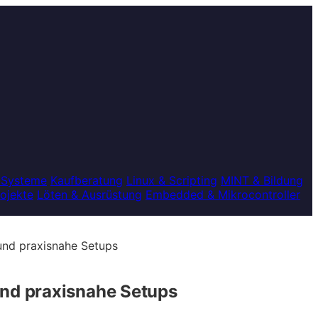
 Systeme
Kaufberatung
Linux & Scripting
MINT & Bildung
rojekte
Löten & Ausrüstung
Embedded & Mikrocontroller
und praxisnahe Setups
und praxisnahe Setups