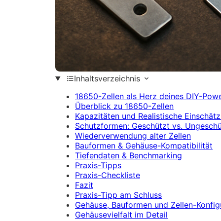
Inhaltsverzeichnis
18650-Zellen als Herz deines DIY-Pow
Überblick zu 18650-Zellen
Kapazitäten und Realistische Einschät
Schutzformen: Geschützt vs. Ungeschü
Wiederverwendung alter Zellen
Bauformen & Gehäuse-Kompatibilität
Tiefendaten & Benchmarking
Praxis-Tipps
Praxis-Checkliste
Fazit
Praxis-Tipp am Schluss
Gehäuse, Bauformen und Zellen-Konfig
Gehäusevielfalt im Detail