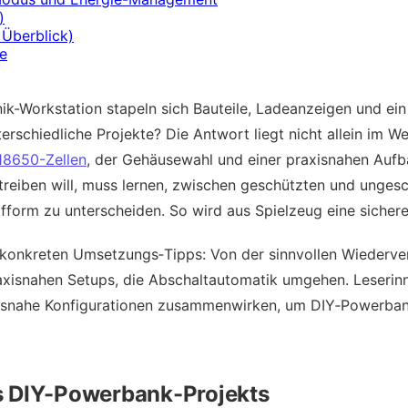
)
Überblick)
e
nik-Workstation stapeln sich Bauteile, Ladeanzeigen und e
nterschiedliche Projekte? Die Antwort liegt nicht allein im 
18650-Zellen
, der Gehäusewahl und einer praxisnahen Aufb
eiben will, muss lernen, zwischen geschützten und ungesch
form zu unterscheiden. So wird aus Spielzeug eine sichere,
t konkreten Umsetzungs‑Tipps: Von der sinnvollen Wiederve
raxisnahen Setups, die Abschaltautomatik umgehen. Leseri
isnahe Konfigurationen zusammenwirken, um DIY‑Powerbanks
s DIY-Powerbank-Projekts