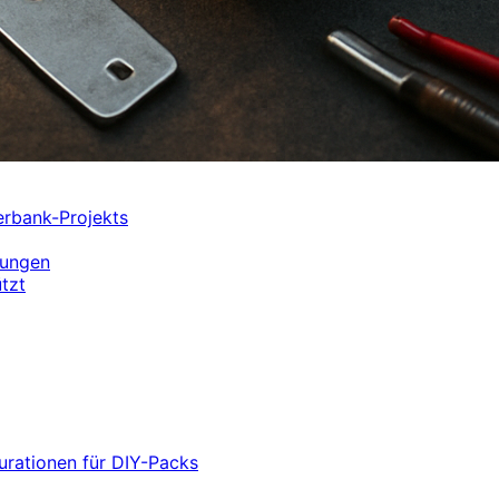
erbank-Projekts
zungen
tzt
urationen für DIY-Packs