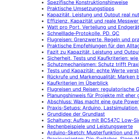
Spezifische Konstruktionshinweise
Praktische Umsetzungstipps
Kapazität, Leistung und Output real nut
Effizienz, Kapazität und reale Messwer
Watt pro Port, Verteilung und Endgerä
Schnelllade‑Protokolle, PD, QC
Flugreisen: Grenzwerte, Regeln und pr
Praktische Empfehlungen für den Allta
Fazit zu Kapazität, Leistung und Outpu
Sicherheit, Tests und Kaufkriterien: wie
Schutzmechanismen: Schutz trifft Prax
Tests und Kapazität: echte Werte vers
Rückrufe und Markenqualität: Marken 
Kaufkriterien im Überblick
Flugreisen und Reisen: regulatorische
Planungshinweis für Projekte mit eher 
Abschluss: Was macht eine gute Powe
Praxis-Setups: Arduino, Lastsimulatio
Grundidee der Grundlast
Schaltung: Aufbau mit BC547C Low-Si
Rechenbeispiele und Leistungswerte
Arduino-Sketch: Musterfunktion und P
Praxisvarianten: Dip-Switches, Slee