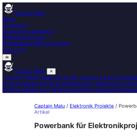
Captain Malu
News
3D-Druck
Computer & Systeme
Elektronik & Löten
Embedded & Mikrocontroller
Shop
Captain Malu
Suche
Shop
News
3D-Druck
Drucker & Kauf
Grundla
PC & Hardware
Server & Administration
Elektronik & Löte
Arduino
ESP32 & IoT
Mikrocontroller Grundlagen
Raspberr
Captain Malu
/
Elektronik Projekte
/
Powerba
Artikel
Powerbank für Elektronikpro